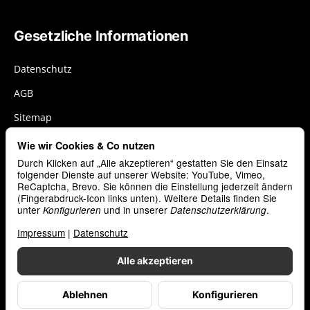
Gesetzliche Informationen
Datenschutz
AGB
Sitemap
Impressum
Wie wir Cookies & Co nutzen
Durch Klicken auf „Alle akzeptieren“ gestatten Sie den Einsatz
Widerrufsrecht
folgender Dienste auf unserer Website: YouTube, Vimeo,
Cookies
ReCaptcha, Brevo. Sie können die Einstellung jederzeit ändern
(Fingerabdruck-Icon links unten). Weitere Details finden Sie
unter
und in unserer
.
Konfigurieren
Datenschutzerklärung
Zahlungsarten
Impressum
|
Datenschutz
Alle akzeptieren
Ablehnen
Konfigurieren
*
Alle Preise zzgl. gesetzlicher USt., zzgl.
Versand