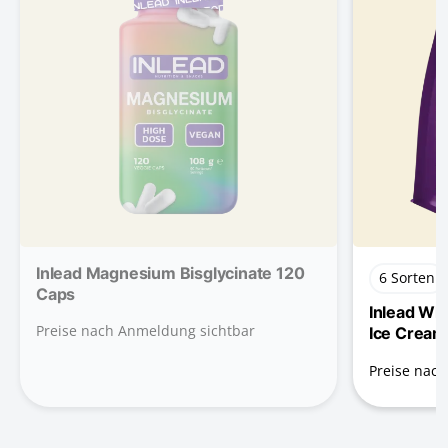
Inlead Magnesium Bisglycinate 120
6 Sorten
Caps
Inlead Wh
Preise nach Anmeldung sichtbar
Ice Cream
Preise nac