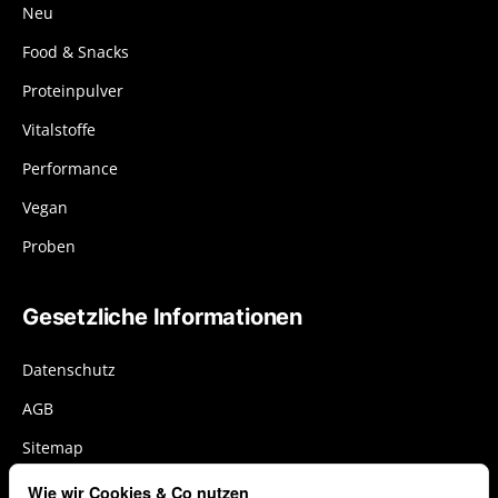
Neu
Food & Snacks
Proteinpulver
Vitalstoffe
Performance
Vegan
Proben
Gesetzliche Informationen
Datenschutz
AGB
Sitemap
Impressum
Wie wir Cookies & Co nutzen